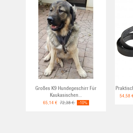
ADD TO CART
Großes K9 Hundegeschirr Für
Praktisc
Kaukasischen...
54,58 
65,14 €
72,38 €
-10%