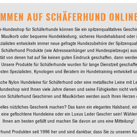
OMMEN AUF SCHÄFERHUND ONLINE
-Hundeshop für Schäferhunde können Sie ein spitzenqualitatives Geschir
en Maulkorb oder bequeme Hundekleidung, sicheres Hundehalsband oder i
ialisten entwickeln immer neue gefragte Hundezubehöre der Spitzenqualitä
e Schäferhund Produkte (wie Adresseanhänger und Hundespielzeuge) aus
lität von denen hat auf Sie keinen guten Eindruck geschaffen, dann werd
! Unsere Produkte für Schäferhunde wurden für lange Dienstzeit geschaffe
sten Spezialisten, Kynologen und Beratern im Hundetraining entwickelt un
che Nylon Hundeleine für Schäferhund oder eine metallische Leine mit Led
undeshop wird Ihnen viele Jahre dienen und seine Fähigkeiten nicht verli
von Schäferhund Geschirren und Maulkörben werden auch Ihren Herzen 
nelles nützliches Geschenk machen? Das kann ein elegantes Halsband, ei
, eine geflochtene Hundeleine oder ein Luxus Leder Geschirr sein! Wählen
Ihnen am besten gefällt und machen Sie davon an uns eine Mitteilung!
ferhund Produkten seit 1996 her und sind dankbar, dass Sie zu unseren K