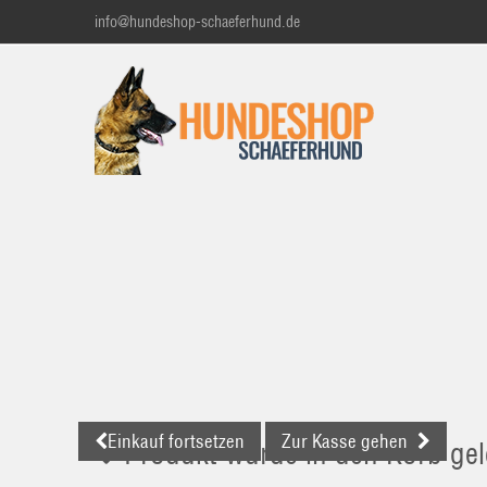
info@hundeshop-schaeferhund.de
Einkauf fortsetzen
Zur Kasse gehen
Produkt wurde in den Korb gel