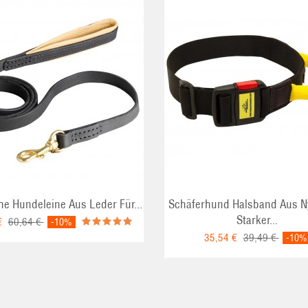
ADD TO CART
ADD TO CART
he Hundeleine Aus Leder Für...
Schäferhund Halsband Aus N
Starker...
€
60,64 €
-10%
35,54 €
39,49 €
-10%