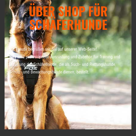
ÜBER SHOP FÜR
SCHÄFERHUNDE
Mit Freude begrüßen wir Sie auf unserer Web-Seite!
Hier wird professionelle Ausrüstung und Zubehör für Training und
Erziehung der Schäferhunde, die als Such- und Rettungshunde,
Schutz- und Bewachungshunde dienen, bestellt.