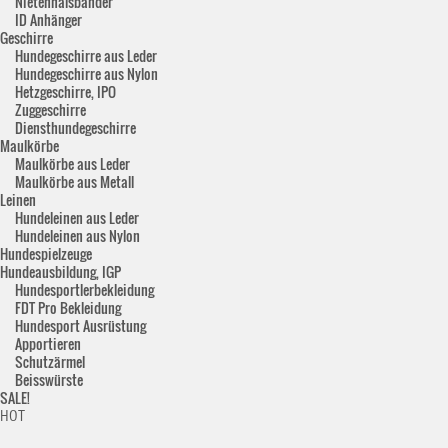
Nietenhalsbänder
ID Anhänger
Geschirre
Hundegeschirre aus Leder
Hundegeschirre aus Nylon
Hetzgeschirre, IPO
Zuggeschirre
Diensthundegeschirre
Maulkörbe
Maulkörbe aus Leder
Maulkörbe aus Metall
Leinen
Hundeleinen aus Leder
Hundeleinen aus Nylon
Hundespielzeuge
Hundeausbildung, IGP
Hundesportlerbekleidung
FDT Pro Bekleidung
Hundesport Ausrüstung
Apportieren
Schutzärmel
Beisswürste
SALE!
HOT