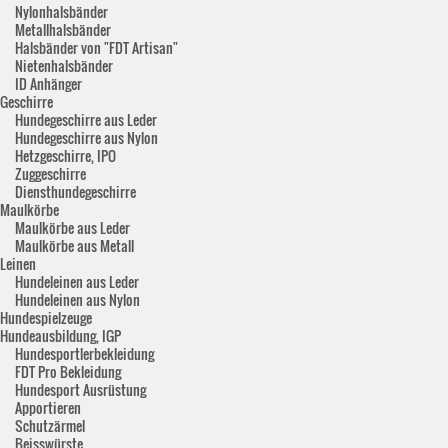
Nylonhalsbänder
Metallhalsbänder
Halsbänder von "FDT Artisan"
Nietenhalsbänder
ID Anhänger
Geschirre
Hundegeschirre aus Leder
Hundegeschirre aus Nylon
Hetzgeschirre, IPO
Zuggeschirre
Diensthundegeschirre
Maulkörbe
Maulkörbe aus Leder
Maulkörbe aus Metall
Leinen
Hundeleinen aus Leder
Hundeleinen aus Nylon
Hundespielzeuge
Hundeausbildung, IGP
Hundesportlerbekleidung
FDT Pro Bekleidung
Hundesport Ausrüstung
Apportieren
Schutzärmel
Beisswürste