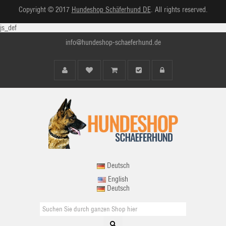
Copyright © 2017
Hundeshop Schäferhund DE
. All rights reserved.
js_def
info@hundeshop-schaeferhund.de
Deutsch
English
Deutsch