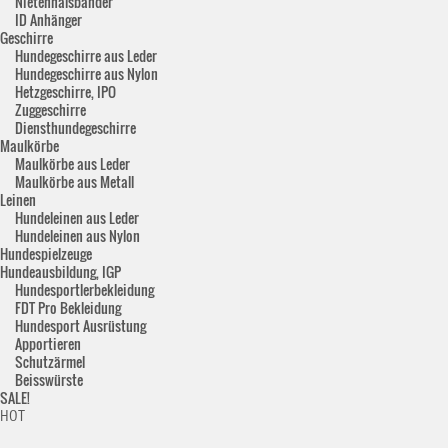
Nietenhalsbänder
ID Anhänger
Geschirre
Hundegeschirre aus Leder
Hundegeschirre aus Nylon
Hetzgeschirre, IPO
Zuggeschirre
Diensthundegeschirre
Maulkörbe
Maulkörbe aus Leder
Maulkörbe aus Metall
Leinen
Hundeleinen aus Leder
Hundeleinen aus Nylon
Hundespielzeuge
Hundeausbildung, IGP
Hundesportlerbekleidung
FDT Pro Bekleidung
Hundesport Ausrüstung
Apportieren
Schutzärmel
Beisswürste
SALE!
HOT