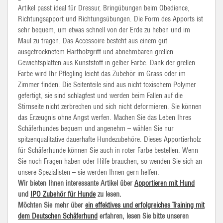
Artikel passt ideal für Dressur,
Bringübungen
beim
Obedience
,
Richtungsapport
und Richtungsübungen. Die Form des
Apports
ist
sehr bequem, um etwas schnell von der Erde zu heben und im
Maul zu tragen. Das Accessoire besteht aus einem gut
ausgetrocknetem Hartholzgriff und abnehmbaren grellen
Gewichtsplatten aus Kunststoff in gelber Farbe. Dank der grellen
Farbe wird Ihr Pflegling leicht das Zubehör im Grass oder im
Zimmer finden. Die Seitenteile sind aus nicht toxischem Polymer
gefertigt, sie sind schlagfest und werden beim Fallen auf die
Stirnseite nicht zerbrechen und sich nicht deformieren. Sie können
das Erzeugnis ohne Angst werfen. Machen Sie das Leben Ihres
Schäferhundes bequem und angenehm – wählen Sie nur
spitzenqualitative
dauerhafte Hundezubehöre. Dieses
Apportierholz
für Schäferhunde können Sie auch in roter Farbe bestellen. Wenn
Sie noch Fragen haben oder Hilfe brauchen, so wenden Sie sich an
unsere Spezialisten – sie werden Ihnen gern helfen.
Wir bieten Ihnen interessante Artikel über
Apportieren mit Hund
und
IPO Zubehör für Hunde
zu lesen.
Möchten Sie mehr über
ein effektives und erfolgreiches Training mit
dem Deutschen Schäferhund
erfahren, lesen Sie bitte unseren