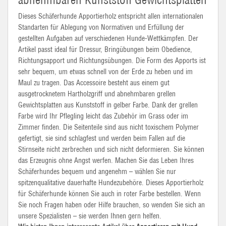
Dieses Schäferhunde
Apportierholz
entspricht allen internationalen
Standarten für Ablegung von Normativen und Erfüllung der
gestellten Aufgaben auf verschiedenen Hunde-Wettkämpfen. Der
Artikel passt ideal für Dressur,
Bringübungen
beim
Obedience
,
Richtungsapport
und Richtungsübungen. Die Form des
Apports
ist
sehr bequem, um etwas schnell von der Erde zu heben und im
Maul zu tragen. Das Accessoire besteht aus einem gut
ausgetrocknetem Hartholzgriff und abnehmbaren grellen
Gewichtsplatten aus Kunststoff in gelber Farbe. Dank der grellen
Farbe wird Ihr Pflegling leicht das Zubehör im Grass oder im
Zimmer finden. Die Seitenteile sind aus nicht toxischem Polymer
gefertigt, sie sind schlagfest und werden beim Fallen auf die
Stirnseite nicht zerbrechen und sich nicht deformieren. Sie können
das Erzeugnis ohne Angst werfen. Machen Sie das Leben Ihres
Schäferhundes bequem und angenehm – wählen Sie nur
spitzenqualitative
dauerhafte Hundezubehöre. Dieses
Apportierholz
für Schäferhunde können Sie auch in roter Farbe bestellen. Wenn
Sie noch Fragen haben oder Hilfe brauchen, so wenden Sie sich an
unsere Spezialisten – sie werden Ihnen gern helfen.