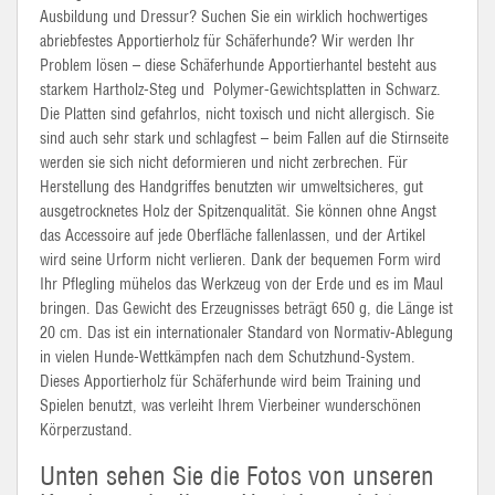
Ausbildung und Dressur? Suchen Sie ein wirklich hochwertiges
abriebfestes
Apportierholz
für Schäferhunde? Wir werden Ihr
Problem lösen – diese Schäferhunde
Apportierhantel
besteht aus
starkem Hartholz-Steg und Polymer-Gewichtsplatten in Schwarz.
Die Platten sind gefahrlos, nicht toxisch und nicht allergisch. Sie
sind auch sehr stark und schlagfest – beim Fallen auf die Stirnseite
werden sie sich nicht deformieren und nicht zerbrechen. Für
Herstellung des Handgriffes benutzten wir
umweltsicheres
, gut
ausgetrocknetes Holz der Spitzenqualität. Sie können ohne Angst
das Accessoire auf jede Oberfläche fallenlassen, und der Artikel
wird seine Urform nicht verlieren. Dank der bequemen Form wird
Ihr Pflegling mühelos das Werkzeug von der Erde und es im Maul
bringen. Das Gewicht des Erzeugnisses beträgt 650 g, die Länge ist
20 cm. Das ist ein internationaler Standard von Normativ-Ablegung
in vielen Hunde-Wettkämpfen nach dem Schutzhund-System.
Dieses
Apportierholz
für Schäferhunde wird beim Training und
Spielen benutzt, was verleiht Ihrem Vierbeiner wunderschönen
Körperzustand.
Unten sehen Sie die Fotos von unseren