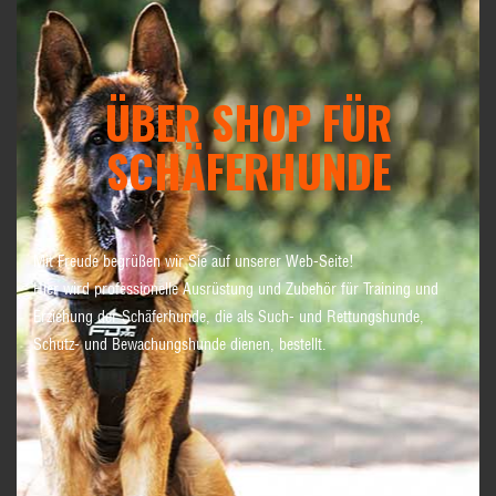
ÜBER SHOP FÜR
SCHÄFERHUNDE
Mit Freude begrüßen wir Sie auf unserer Web-Seite!
Hier wird professionelle Ausrüstung und Zubehör für Training und
Erziehung der Schäferhunde, die als Such- und Rettungshunde,
Schutz- und Bewachungshunde dienen, bestellt.