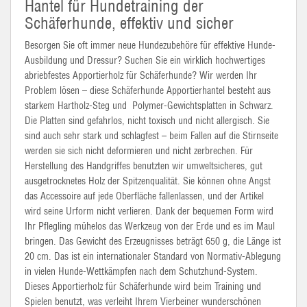
Hantel für Hundetraining der
Schäferhunde, effektiv und sicher
Besorgen Sie oft immer neue Hundezubehöre für effektive Hunde-
Ausbildung und Dressur? Suchen Sie ein wirklich hochwertiges
abriebfestes
Apportierholz
für Schäferhunde? Wir werden Ihr
Problem lösen – diese Schäferhunde
Apportierhantel
besteht aus
starkem Hartholz-Steg und Polymer-Gewichtsplatten in Schwarz.
Die Platten sind gefahrlos, nicht toxisch und nicht allergisch. Sie
sind auch sehr stark und schlagfest – beim Fallen auf die Stirnseite
werden sie sich nicht deformieren und nicht zerbrechen. Für
Herstellung des Handgriffes benutzten wir
umweltsicheres
, gut
ausgetrocknetes Holz der Spitzenqualität. Sie können ohne Angst
das Accessoire auf jede Oberfläche fallenlassen, und der Artikel
wird seine Urform nicht verlieren. Dank der bequemen Form wird
Ihr Pflegling mühelos das Werkzeug von der Erde und es im Maul
bringen. Das Gewicht des Erzeugnisses beträgt 650 g, die Länge ist
20 cm. Das ist ein internationaler Standard von Normativ-Ablegung
in vielen Hunde-Wettkämpfen nach dem Schutzhund-System.
Dieses
Apportierholz
für Schäferhunde wird beim Training und
Spielen benutzt, was verleiht Ihrem Vierbeiner wunderschönen