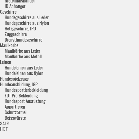
Nietenhalsbänder
ID Anhänger
Geschirre
Hundegeschirre aus Leder
Hundegeschirre aus Nylon
Hetzgeschirre, IPO
Zuggeschirre
Diensthundegeschirre
Maulkörbe
Maulkörbe aus Leder
Maulkörbe aus Metall
Leinen
Hundeleinen aus Leder
Hundeleinen aus Nylon
Hundespielzeuge
Hundeausbildung, IGP
Hundesportlerbekleidung
FDT Pro Bekleidung
Hundesport Ausrüstung
Apportieren
Schutzärmel
Beisswürste
SALE!
HOT