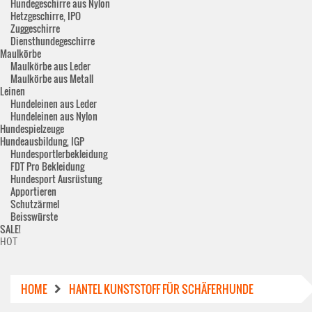
Hundegeschirre aus Nylon
Hetzgeschirre, IPO
Zuggeschirre
Diensthundegeschirre
Maulkörbe
Maulkörbe aus Leder
Maulkörbe aus Metall
Leinen
Hundeleinen aus Leder
Hundeleinen aus Nylon
Hundespielzeuge
Hundeausbildung, IGP
Hundesportlerbekleidung
FDT Pro Bekleidung
Hundesport Ausrüstung
Apportieren
Schutzärmel
Beisswürste
SALE!
HOT
HOME
HANTEL KUNSTSTOFF FÜR SCHÄFERHUNDE