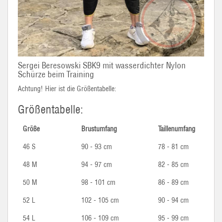
Sergei Beresowski SBK9 mit wasserdichter Nylon
Schürze beim Training
Achtung! Hier ist die Größentabelle:
Größentabelle:
Größe
Brustumfang
Taillenumfang
46 S
90 - 93 cm
78 - 81 cm
48 M
94 - 97 cm
82 - 85 cm
50 M
98 - 101 cm
86 - 89 cm
52 L
102 - 105 cm
90 - 94 cm
54 L
106 - 109 cm
95 - 99 cm