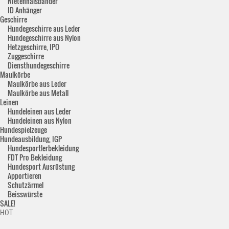
Nietenhalsbänder
ID Anhänger
Geschirre
Hundegeschirre aus Leder
Hundegeschirre aus Nylon
Hetzgeschirre, IPO
Zuggeschirre
Diensthundegeschirre
Maulkörbe
Maulkörbe aus Leder
Maulkörbe aus Metall
Leinen
Hundeleinen aus Leder
Hundeleinen aus Nylon
Hundespielzeuge
Hundeausbildung, IGP
Hundesportlerbekleidung
FDT Pro Bekleidung
Hundesport Ausrüstung
Apportieren
Schutzärmel
Beisswürste
SALE!
HOT