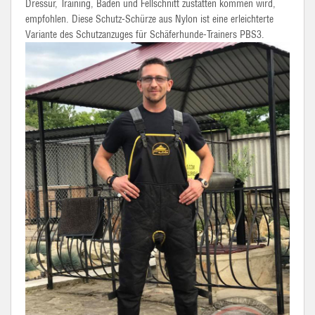
Dressur, Training, Baden und Fellschnitt zustatten kommen wird,
empfohlen. Diese Schutz-Schürze aus Nylon ist eine erleichterte
Variante des Schutzanzuges für Schäferhunde-Trainers
PBS
3.