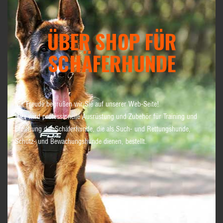
ÜBER SHOP FÜR
SCHÄFERHUNDE
Mit Freude begrüßen wir Sie auf unserer Web-Seite!
Hier wird professionelle Ausrüstung und Zubehör für Training und
Erziehung der Schäferhunde, die als Such- und Rettungshunde,
Schutz- und Bewachungshunde dienen, bestellt.