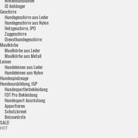
Nietenhalsbänder
ID Anhänger
Geschirre
Hundegeschirre aus Leder
Hundegeschirre aus Nylon
Hetzgeschirre, IPO
Zuggeschirre
Diensthundegeschirre
Maulkörbe
Maulkörbe aus Leder
Maulkörbe aus Metall
Leinen
Hundeleinen aus Leder
Hundeleinen aus Nylon
Hundespielzeuge
Hundeausbildung, IGP
Hundesportlerbekleidung
FDT Pro Bekleidung
Hundesport Ausrüstung
Apportieren
Schutzärmel
Beisswürste
SALE!
HOT