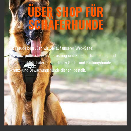
ÜBER SHOP FÜR
SCHÄFERHUNDE
Mit Freude begrüßen wir Sie auf unserer Web-Seite!
Hier wird professionelle Ausrüstung und Zubehör für Training und
Erziehung der Schäferhunde, die als Such- und Rettungshunde,
Schutz- und Bewachungshunde dienen, bestellt.