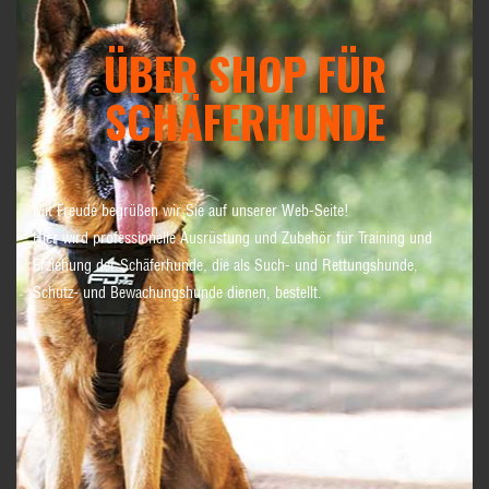
ÜBER SHOP FÜR
SCHÄFERHUNDE
Mit Freude begrüßen wir Sie auf unserer Web-Seite!
Hier wird professionelle Ausrüstung und Zubehör für Training und
Erziehung der Schäferhunde, die als Such- und Rettungshunde,
Schutz- und Bewachungshunde dienen, bestellt.