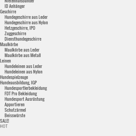
Nietenhalsbänder
ID Anhänger
Geschirre
Hundegeschirre aus Leder
Hundegeschirre aus Nylon
Hetzgeschirre, IPO
Zuggeschirre
Diensthundegeschirre
Maulkörbe
Maulkörbe aus Leder
Maulkörbe aus Metall
Leinen
Hundeleinen aus Leder
Hundeleinen aus Nylon
Hundespielzeuge
Hundeausbildung, IGP
Hundesportlerbekleidung
FDT Pro Bekleidung
Hundesport Ausrüstung
Apportieren
Schutzärmel
Beisswürste
SALE!
HOT