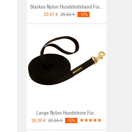
Starkes Nylon Hundehalsband Für...
23,07 €
25,63 €
-10%
Lange Nylon Hundeleine Für...
20,30 €
22,55 €
-10%