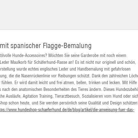
 mit spanischer Flagge-Bemalung
stilvolle Hunde-Accessoires? Möchten Sie seine Garderobe mit noch einem
eder Maulkorb für Schäferhund-Rasse an! Es ist nicht nur originell und schön,
erstellung wurde echtes englisches Leder und Handbemalung mit gefahrlosen
erung, die die Nasenrückenlinie vor Reibungen schützt. Dank den zahlreichen Löch
ühlen. Er wird damit leicht und frei atmen, bellen, trinken und lecken. Mit Hilfe
els nach den anatomischen Besonderheiten des Tieres ändern. Dieses Hundezubeh
iche Ausläufe, Agitation Training, Tierarztbesuch, Sozialisieren vom Hund oder sic
Shop schon heute, und Sie werden persönlich seine Qualität und Design schätzen
tps://www.hundeshop-schaeferhund.de/de/blog/artikel/die-anweisung-fuer-das-