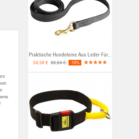
Praktische Hundeleine Aus Leder Für...
54,58 €
60,64 €
-10%
ern
 von
ör
heres
!