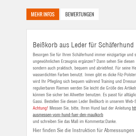
MEHR INFOS
BEWERTUNGEN
Beißkorb aus Leder für Schäferhund
Besorgen Sie für Ihren Schäferhund immer einzigartige und 
ungewöhnlichen Erzeugnis ergänzen? Dann sehen Sie diesen L
sondern auch praktisch, bequem und abriebfest. Für seine H
wasserdichten Farben benutzt. Innen gibt es dicke Filz-Polst
wird Ihr Pflegling sich bequem während Training und Dressur f
regulierbaren Riemen werden Sie leicht die Größe des Artik
können Sie sicher bei Allwetter benutzen. Es passt für alltägl
Gassi. Bestellen Sie diesen Leder Beißkorb in unserem Web-
Achtung!
Messen Sie, bitte, Ihren Hund laut der Anleitung
ht
ausmessen-vom-hund-fuer-den-maulkorb
und schreiben Sie das Maß im Kommentar.Danke.
Hier finden Sie die Instruktion für Abmessungen