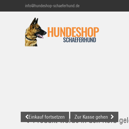
info@hundeshop-schaeferhund.de
Einkauf fortsetzen
Zur Kasse gehen
Produkt wurde in den Korb gel