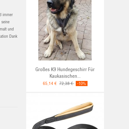
nd immer
 seine
emalt und
lation Dank
Großes K9 Hundegeschirr Für
Kaukasischen...
65,14 €
72,38 €
-10%