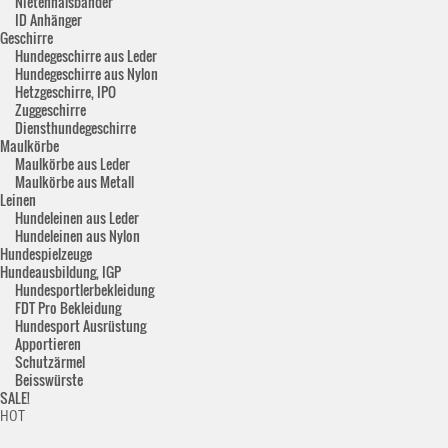
Nietenhalsbänder
ID Anhänger
Geschirre
Hundegeschirre aus Leder
Hundegeschirre aus Nylon
Hetzgeschirre, IPO
Zuggeschirre
Diensthundegeschirre
Maulkörbe
Maulkörbe aus Leder
Maulkörbe aus Metall
Leinen
Hundeleinen aus Leder
Hundeleinen aus Nylon
Hundespielzeuge
Hundeausbildung, IGP
Hundesportlerbekleidung
FDT Pro Bekleidung
Hundesport Ausrüstung
Apportieren
Schutzärmel
Beisswürste
SALE!
HOT