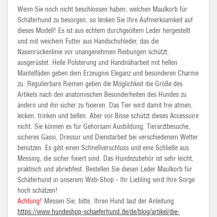
Wenn Sie noch nicht beschlossen haben, welchen Maulkorb für
Schäferhund zu besorgen, so lenken Sie Ihre Aufmerksamkeit auf
dieses Modell! Es ist aus echtem durchgeöltem Leder hergestellt
und mit weichem Futter aus Handschuhleder, das die
Nasenrückenlinie vor unangenehmen Reibungen schützt,
ausgerüstet. Helle Polsterung und Handnäharbeit mit hellen
Mantelfäden geben dem Erzeugnis Eleganz und besonderen Charme
zu. Regulierbare Riemen geben die Möglichkeit die Größe des
Artikels nach den anatomischen Besonderheiten des Hundes zu
ändern und ihn sicher zu fixieren. Das Tier wird damit frei atmen,
lecken, trinken und bellen. Aber vor Bisse schützt dieses Accessoire
nicht. Sie können es für Gehorsam Ausbildung, Tierarztbesuche,
sicheres Gassi, Dressur und Dienstarbeit bei verschiedenem Wetter
benutzen. Es gibt einen Schnellverschluss und eine Schließe aus
Messing, die sicher fixiert sind. Das Hundezubehör ist sehr leicht,
praktisch und abriebfest. Bestellen Sie diesen Leder Maulkorb für
Schäferhund in unserem Web-Shop - Ihr Liebling wird Ihre Sorge
hoch schätzen!
Achtung!
Messen Sie, bitte, Ihren Hund laut der Anleitung
https://www.hundeshop-schaeferhund.de/de/blog/artikel/die-