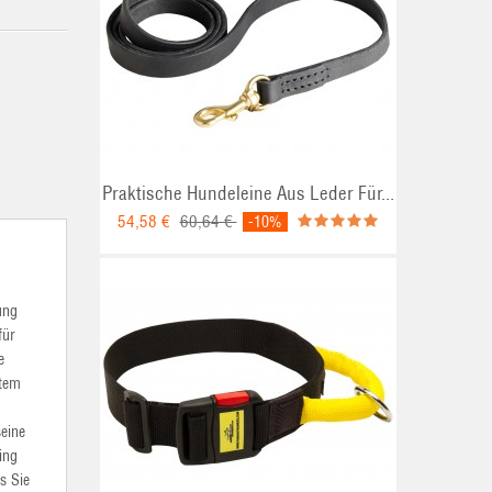
Praktische Hundeleine Aus Leder Für...
54,58 €
60,64 €
-10%
ung
für
e
rtem
seine
ing
s Sie