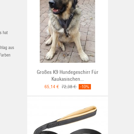
s hat
chlag aus
 Farben
Großes K9 Hundegeschirr Für
Kaukasischen...
65,14 €
72,38 €
-10%