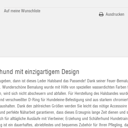
Auf meine Wunschliste
Ausdrucken
hund mit einzigartigem Design
 zugeben, dann ist dieses Leder Halsband das Passende! Dank seiner Feuer-Bemal
en. Wunderschöne Bemalung wurde mit Hilfe von speziellen wasserdichten Farben 
ch, wird sich nicht abscheuern und abfallen. Für Herstellung des Halsbandes wurd
 und verschweißter D-Ring für Hundeleine-Befestigung sind aus starkem chromie
aushalten. Dank den zahlreichen Größen werden Sie leicht das nötige Accessoire
und perfekte Näharbeit garantieren, dass dieses Erzeugnis lange Zeit dienen und 
h für alltägliche Ausläufe mit Vierbeiner, Erziehung und Schäferhund Hundetrain
ist ein dauerhaftes, abriebfestes und bequemes Zubehör für Ihren Pflegling, da