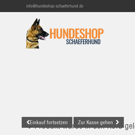
info@hundeshop-schaeferhund.de
Einkauf fortsetzen
Zur Kasse gehen
Produkt wurde in den Korb gel