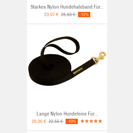
Starkes Nylon Hundehalsband Für...
23,07 €
25,63 €
-10%
Lange Nylon Hundeleine Für...
20,30 €
22,55 €
-10%