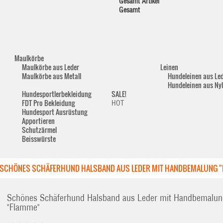
Gesamt Artikel
Gesamt
Maulkörbe
Maulkörbe aus Leder
Leinen
Maulkörbe aus Metall
Hundeleinen aus Le
Hundeleinen aus Ny
Hundesportlerbekleidung
SALE!
FDT Pro Bekleidung
HOT
Hundesport Ausrüstung
Apportieren
Schutzärmel
Beisswürste
SCHÖNES SCHÄFERHUND HALSBAND AUS LEDER MIT HANDBEMALUNG "
Schönes Schäferhund Halsband aus Leder mit Handbemalun
"Flamme"