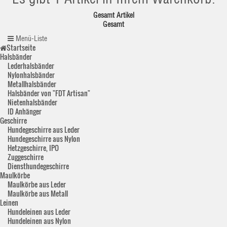
Gesamt Artikel
Gesamt
Menü-Liste
Startseite
Halsbänder
Lederhalsbänder
Nylonhalsbänder
Metallhalsbänder
Halsbänder von "FDT Artisan"
Nietenhalsbänder
ID Anhänger
Geschirre
Hundegeschirre aus Leder
Hundegeschirre aus Nylon
Hetzgeschirre, IPO
Zuggeschirre
Diensthundegeschirre
Maulkörbe
Maulkörbe aus Leder
Maulkörbe aus Metall
Leinen
Hundeleinen aus Leder
Hundeleinen aus Nylon