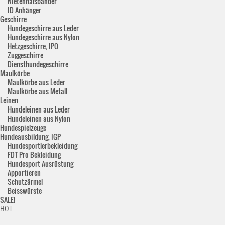
Nietenhalsbänder
ID Anhänger
Geschirre
Hundegeschirre aus Leder
Hundegeschirre aus Nylon
Hetzgeschirre, IPO
Zuggeschirre
Diensthundegeschirre
Maulkörbe
Maulkörbe aus Leder
Maulkörbe aus Metall
Leinen
Hundeleinen aus Leder
Hundeleinen aus Nylon
Hundespielzeuge
Hundeausbildung, IGP
Hundesportlerbekleidung
FDT Pro Bekleidung
Hundesport Ausrüstung
Apportieren
Schutzärmel
Beisswürste
SALE!
HOT