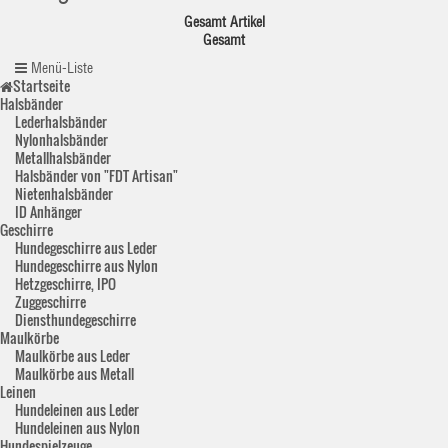
Gesamt Artikel
Gesamt
Menü-Liste
Startseite
Halsbänder
Lederhalsbänder
Nylonhalsbänder
Metallhalsbänder
Halsbänder von "FDT Artisan"
Nietenhalsbänder
ID Anhänger
Geschirre
Hundegeschirre aus Leder
Hundegeschirre aus Nylon
Hetzgeschirre, IPO
Zuggeschirre
Diensthundegeschirre
Maulkörbe
Maulkörbe aus Leder
Maulkörbe aus Metall
Leinen
Hundeleinen aus Leder
Hundeleinen aus Nylon
Hundespielzeuge