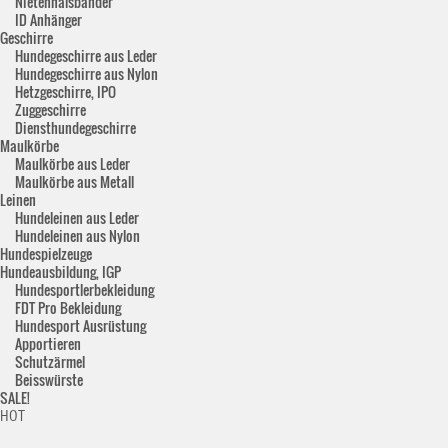
Nietenhalsbänder
ID Anhänger
Geschirre
Hundegeschirre aus Leder
Hundegeschirre aus Nylon
Hetzgeschirre, IPO
Zuggeschirre
Diensthundegeschirre
Maulkörbe
Maulkörbe aus Leder
Maulkörbe aus Metall
Leinen
Hundeleinen aus Leder
Hundeleinen aus Nylon
Hundespielzeuge
Hundeausbildung, IGP
Hundesportlerbekleidung
FDT Pro Bekleidung
Hundesport Ausrüstung
Apportieren
Schutzärmel
Beisswürste
SALE!
HOT