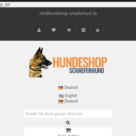
js_def
info@hundeshop-schaeferhund.de
Deutsch
English
Deutsch