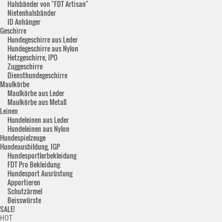
Halsbänder von "FDT Artisan"
Nietenhalsbänder
ID Anhänger
Geschirre
Hundegeschirre aus Leder
Hundegeschirre aus Nylon
Hetzgeschirre, IPO
Zuggeschirre
Diensthundegeschirre
Maulkörbe
Maulkörbe aus Leder
Maulkörbe aus Metall
Leinen
Hundeleinen aus Leder
Hundeleinen aus Nylon
Hundespielzeuge
Hundeausbildung, IGP
Hundesportlerbekleidung
FDT Pro Bekleidung
Hundesport Ausrüstung
Apportieren
Schutzärmel
Beisswürste
SALE!
HOT