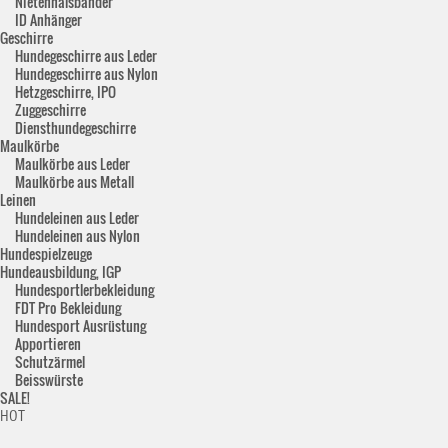
Nietenhalsbänder
ID Anhänger
Geschirre
Hundegeschirre aus Leder
Hundegeschirre aus Nylon
Hetzgeschirre, IPO
Zuggeschirre
Diensthundegeschirre
Maulkörbe
Maulkörbe aus Leder
Maulkörbe aus Metall
Leinen
Hundeleinen aus Leder
Hundeleinen aus Nylon
Hundespielzeuge
Hundeausbildung, IGP
Hundesportlerbekleidung
FDT Pro Bekleidung
Hundesport Ausrüstung
Apportieren
Schutzärmel
Beisswürste
SALE!
HOT