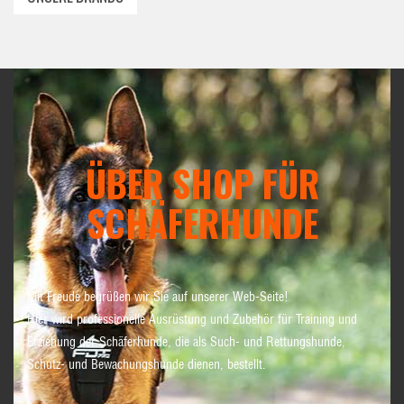
ÜBER SHOP FÜR
SCHÄFERHUNDE
Mit Freude begrüßen wir Sie auf unserer Web-Seite!
Hier wird professionelle Ausrüstung und Zubehör für Training und
Erziehung der Schäferhunde, die als Such- und Rettungshunde,
Schutz- und Bewachungshunde dienen, bestellt.