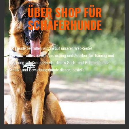
ÜBER SHOP FÜR
SCHÄFERHUNDE
Mit Freude begrüßen wir Sie auf unserer Web-Seite!
Hier wird professionelle Ausrüstung und Zubehör für Training und
Erziehung der Schäferhunde, die als Such- und Rettungshunde,
Schutz- und Bewachungshunde dienen, bestellt.