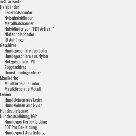
Startseite
Halsbänder
Lederhalsbänder
Nylonhalsbänder
Metallhalsbänder
Halsbänder von "FDT Artisan"
Nietenhalsbänder
ID Anhänger
Geschirre
Hundegeschirre aus Leder
Hundegeschirre aus Nylon
Hetzgeschirre, IPO
Zuggeschirre
Diensthundegeschirre
Maulkörbe
Maulkörbe aus Leder
Maulkörbe aus Metall
Leinen
Hundeleinen aus Leder
Hundeleinen aus Nylon
Hundespielzeuge
Hundeausbildung, IGP
Hundesportlerbekleidung
FDT Pro Bekleidung
Hundesport Ausrüstung