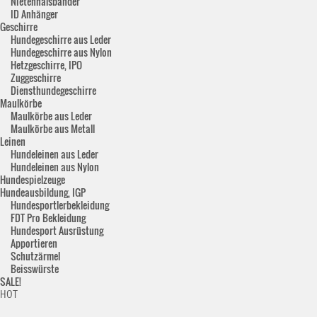
Nietenhalsbänder
ID Anhänger
Geschirre
Hundegeschirre aus Leder
Hundegeschirre aus Nylon
Hetzgeschirre, IPO
Zuggeschirre
Diensthundegeschirre
Maulkörbe
Maulkörbe aus Leder
Maulkörbe aus Metall
Leinen
Hundeleinen aus Leder
Hundeleinen aus Nylon
Hundespielzeuge
Hundeausbildung, IGP
Hundesportlerbekleidung
FDT Pro Bekleidung
Hundesport Ausrüstung
Apportieren
Schutzärmel
Beisswürste
SALE!
HOT