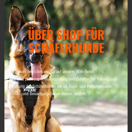
ÜBER SHOP FÜR
SCHÄFERHUNDE
Mit Freude begrüßen wir Sie auf unserer Web-Seite!
Hier wird professionelle Ausrüstung und Zubehör für Training und
Erziehung der Schäferhunde, die als Such- und Rettungshunde,
Schutz- und Bewachungshunde dienen, bestellt.