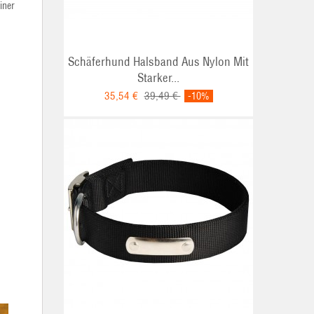
iner
Schäferhund Halsband Aus Nylon Mit
Starker...
35,54 €
39,49 €
-10%