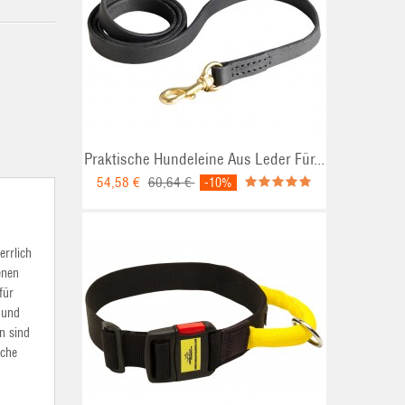
Praktische Hundeleine Aus Leder Für...
54,58 €
60,64 €
-10%
errlich
enen
für
 und
n sind
äche