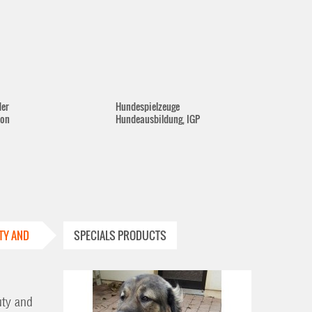
der
Hundespielzeuge
lon
Hundeausbildung, IGP
TY AND
SPECIALS PRODUCTS
uty and