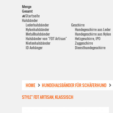
Menge
Gesamt
Startseite
Halsbänder
Lederhalsbänder
Geschirre
Nylonhalsbänder
Hundegeschirre aus Leder
Metallhalsbänder
Hundegeschirre aus Nylon
Halsbänder von "FDT Artisan"
Hetzgeschirre, IPO
Nietenhalsbänder
Zuggeschirre
ID Anhänger
Diensthundegeschirre
HOME
HUNDEHALSBÄNDER FÜR SCHÄFERHUND
STYLE" FDT ARTISAN, KLASSISCH