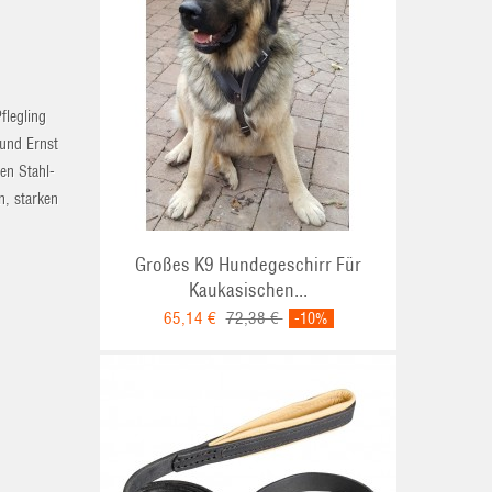
flegling
Hund Ernst
gen Stahl-
n, starken
Großes K9 Hundegeschirr Für
Kaukasischen...
65,14 €
72,38 €
-10%