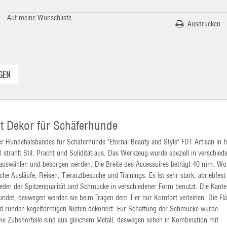
Auf meine Wunschliste
Ausdrucken
GEN
t Dekor für Schäferhunde
er Hundehalsbandes für Schäferhunde "Eternal Beauty and Style" FDT Artisan in h
strahlt Stil, Pracht und Solidität aus. Das Werkzeug wurde speziell in verschied
t auswählen und besorgen werden. Die Breite des Accessoires beträgt 40 mm. Wo
che Ausläufe, Reisen, Tierarztbesuche und Trainings. Es ist sehr stark, abriebfest
Leder der Spitzenqualität und Schmucke in verschiedener Form benutzt. Die Kante
rundet, deswegen werden sie beim Tragen dem Tier nur Komfort verleihen. Die Fl
und runden kegelförmigen Nieten dekoriert. Für Schaffung der Schmucke wurde
t. Die Zubehörteile sind aus gleichem Metall, deswegen sehen in Kombination mit