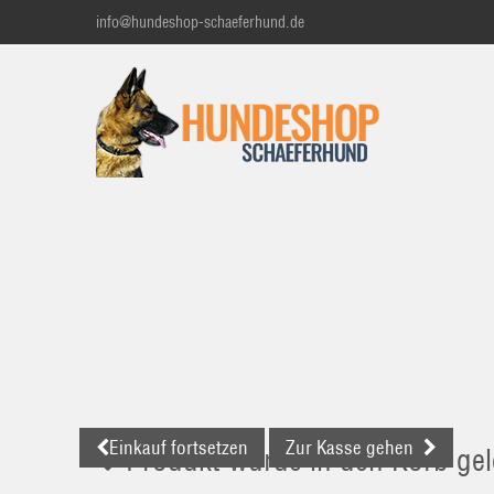
info@hundeshop-schaeferhund.de
Einkauf fortsetzen
Zur Kasse gehen
Produkt wurde in den Korb gel