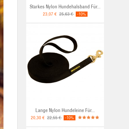
Starkes Nylon Hundehalsband Für...
23,07 €
25,63 €
-10%
Lange Nylon Hundeleine Für...
20,30 €
22,55 €
-10%