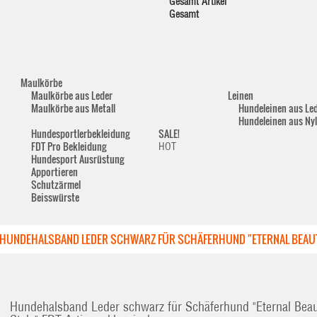
Gesamt Artikel
Gesamt
Maulkörbe
Maulkörbe aus Leder
Leinen
Maulkörbe aus Metall
Hundeleinen aus Le
Hundeleinen aus Ny
Hundesportlerbekleidung
SALE!
FDT Pro Bekleidung
HOT
Hundesport Ausrüstung
Apportieren
Schutzärmel
Beisswürste
HUNDEHALSBAND LEDER SCHWARZ FÜR SCHÄFERHUND "ETERNAL BEAU
Hundehalsband Leder schwarz für Schäferhund "Eternal Bea