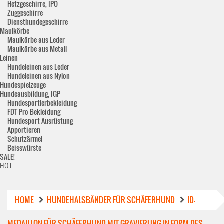
Hetzgeschirre, IPO
Zuggeschirre
Diensthundegeschirre
Maulkörbe
Maulkörbe aus Leder
Maulkörbe aus Metall
Leinen
Hundeleinen aus Leder
Hundeleinen aus Nylon
Hundespielzeuge
Hundeausbildung, IGP
Hundesportlerbekleidung
FDT Pro Bekleidung
Hundesport Ausrüstung
Apportieren
Schutzärmel
Beisswürste
SALE!
HOT
HOME
HUNDEHALSBÄNDER FÜR SCHÄFERHUND
ID-
MEDAILLON FÜR SCHÄFERHUND MIT GRAVIERUNG IN FORM DES