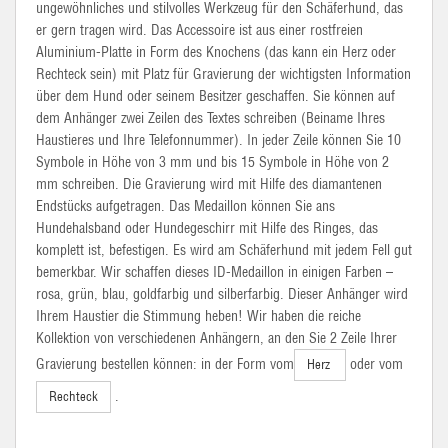
ungewöhnliches und stilvolles Werkzeug für den Schäferhund, das
er gern tragen wird. Das Accessoire ist aus einer rostfreien
Aluminium-Platte in Form des Knochens (das kann ein Herz oder
Rechteck sein) mit Platz für Gravierung der wichtigsten Information
über dem Hund oder seinem Besitzer geschaffen. Sie können auf
dem Anhänger zwei Zeilen des Textes schreiben (Beiname Ihres
Haustieres und Ihre Telefonnummer). In jeder Zeile können Sie 10
Symbole in Höhe von 3 mm und bis 15 Symbole in Höhe von 2
mm schreiben. Die Gravierung wird mit Hilfe des diamantenen
Endstücks aufgetragen. Das Medaillon können Sie ans
Hundehalsband oder Hundegeschirr mit Hilfe des Ringes, das
komplett ist, befestigen. Es wird am Schäferhund mit jedem Fell gut
bemerkbar. Wir schaffen dieses
ID-Medaillon
in einigen Farben –
rosa, grün, blau, goldfarbig und
silberfarbig.
Dieser Anhänger wird
Ihrem Haustier die Stimmung heben! Wir haben die reiche
Kollektion von verschiedenen Anhängern, an den Sie 2 Zeile Ihrer
Gravierung bestellen können: in der Form vom
oder vom
Herz
.
Rechteck