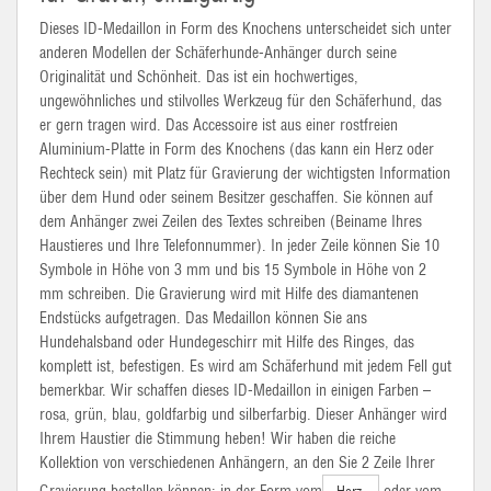
Dieses
ID-Medaillon
in Form des Knochens unterscheidet sich unter
anderen Modellen der Schäferhunde-Anhänger durch seine
Originalität und Schönheit. Das ist ein hochwertiges,
ungewöhnliches und stilvolles Werkzeug für den Schäferhund, das
er gern tragen wird. Das Accessoire ist aus einer rostfreien
Aluminium-Platte in Form des Knochens (das kann ein Herz oder
Rechteck sein) mit Platz für Gravierung der wichtigsten Information
über dem Hund oder seinem Besitzer geschaffen. Sie können auf
dem Anhänger zwei Zeilen des Textes schreiben (Beiname Ihres
Haustieres und Ihre Telefonnummer). In jeder Zeile können Sie 10
Symbole in Höhe von 3 mm und bis 15 Symbole in Höhe von 2
mm schreiben. Die Gravierung wird mit Hilfe des diamantenen
Endstücks aufgetragen. Das Medaillon können Sie ans
Hundehalsband oder Hundegeschirr mit Hilfe des Ringes, das
komplett ist, befestigen. Es wird am Schäferhund mit jedem Fell gut
bemerkbar. Wir schaffen dieses
ID-Medaillon
in einigen Farben –
rosa, grün, blau, goldfarbig und
silberfarbig.
Dieser Anhänger wird
Ihrem Haustier die Stimmung heben! Wir haben die reiche
Kollektion von verschiedenen Anhängern, an den Sie 2 Zeile Ihrer