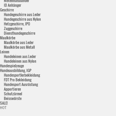
Nietenhalsbänder
ID Anhänger
Geschirre
Hundegeschirre aus Leder
Hundegeschirre aus Nylon
Hetzgeschirre, IPO
Zuggeschirre
Diensthundegeschirre
Maulkörbe
Maulkörbe aus Leder
Maulkörbe aus Metall
Leinen
Hundeleinen aus Leder
Hundeleinen aus Nylon
Hundespielzeuge
Hundeausbildung, IGP
Hundesportlerbekleidung
FDT Pro Bekleidung
Hundesport Ausrüstung
Apportieren
Schutzärmel
Beisswürste
SALE!
HOT