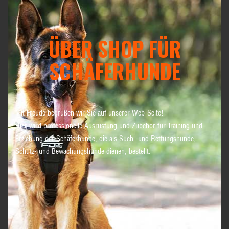
ÜBER SHOP FÜR
SCHÄFERHUNDE
Mit Freude begrüßen wir Sie auf unserer Web-Seite!
Hier wird professionelle Ausrüstung und Zubehör für Training und
Erziehung der Schäferhunde, die als Such- und Rettungshunde,
Schutz- und Bewachungshunde dienen, bestellt.