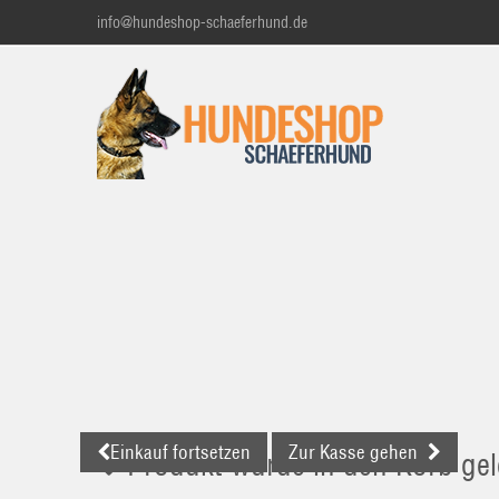
info@hundeshop-schaeferhund.de
Einkauf fortsetzen
Zur Kasse gehen
Produkt wurde in den Korb gel