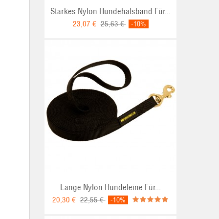
Starkes Nylon Hundehalsband Für...
23,07 €
25,63 €
-10%
Lange Nylon Hundeleine Für...
20,30 €
22,55 €
-10%