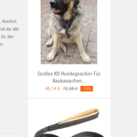
k. Komfort
nd der alte
 für den
en
Großes K9 Hundegeschirr Für
Kaukasischen...
65,14 €
72,38 €
-10%