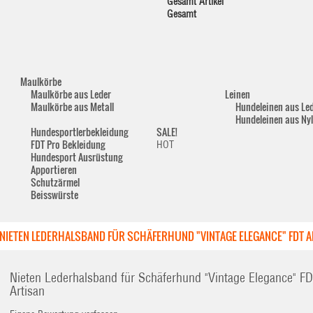
Gesamt Artikel
Gesamt
Maulkörbe
Maulkörbe aus Leder
Leinen
Maulkörbe aus Metall
Hundeleinen aus Le
Hundeleinen aus Ny
Hundesportlerbekleidung
SALE!
FDT Pro Bekleidung
HOT
Hundesport Ausrüstung
Apportieren
Schutzärmel
Beisswürste
NIETEN LEDERHALSBAND FÜR SCHÄFERHUND "VINTAGE ELEGANCE" FDT A
Nieten Lederhalsband für Schäferhund "Vintage Elegance" F
Artisan