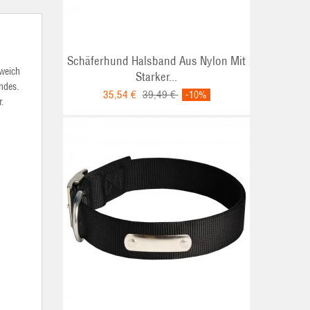
Schäferhund Halsband Aus Nylon Mit
 weich
Starker...
ndes.
35,54 €
39,49 €
-10%
r.