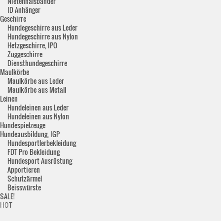
Nietenhalsbänder
ID Anhänger
Geschirre
Hundegeschirre aus Leder
Hundegeschirre aus Nylon
Hetzgeschirre, IPO
Zuggeschirre
Diensthundegeschirre
Maulkörbe
Maulkörbe aus Leder
Maulkörbe aus Metall
Leinen
Hundeleinen aus Leder
Hundeleinen aus Nylon
Hundespielzeuge
Hundeausbildung, IGP
Hundesportlerbekleidung
FDT Pro Bekleidung
Hundesport Ausrüstung
Apportieren
Schutzärmel
Beisswürste
SALE!
HOT