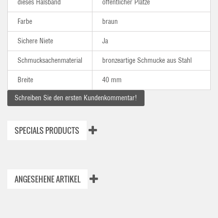
dieses Halsband
öffentlicher Plätze
Farbe
braun
Sichere Niete
Ja
Schmucksachenmaterial
bronzeartige Schmucke aus Stahl
Breite
40 mm
Schreiben Sie den ersten Kundenkommentar!
SPECIALS PRODUCTS
ANGESEHENE ARTIKEL