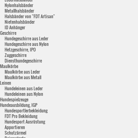
Nylonhalsbänder
Metallhalsbänder
Halsbänder von "FDT Artisan"
Nietenhalsbänder
ID Anhänger
Geschirre
Hundegeschirre aus Leder
Hundegeschirre aus Nylon
Hetzgeschirre, IPO
Zuggeschirre
Diensthundegeschirre
Maulkörbe
Maulkörbe aus Leder
Maulkörbe aus Metall
Leinen
Hundeleinen aus Leder
Hundeleinen aus Nylon
Hundespielzeuge
Hundeausbildung, IGP
Hundesportlerbekleidung
FDT Pro Bekleidung
Hundesport Ausrüstung
Apportieren
Schutzärmel